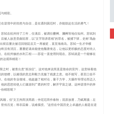
观与精彩。
是在逆境中的坦然与自信，是在遇到困厄时，亦能鼓起生活的勇气！
，苏轼在杭州待了三年，任满后，被调往
密州
、
湖州
等地任知州。苏轼到
后被人故意歪曲陷害，以“文字毁谤君相”的罪名，被捕下狱，史称“
乌台
，出狱后屡次被召回朝廷后又一再被贬，直至海南岛。苏轼一生才华横
始终没有消沉，屡屡贬谪未能使他颓唐丧志，让他以更积极的态度对待人
姓。在杭州修的水利工程——苏堤一直使用到现在。苏轼就是一个能够在
等的达观和精彩！
无限之时，被查出患“渐冻症”。这对他来说简直是致命的宣判，这意味着他
酷的馈赠，以顽强的意志和毅力克服了残废之患。他不能写，甚至口齿不
谛。在他的专业领域，他超越了相对论，量子力学，大爆炸等理论而迈入
，他的思想却使人们遨游到广袤的时空，解开宇宙之谜。这种逆境中的奔
一份精彩呢？
帆风顺，但“文王拘而演周易；仲尼厄而作春秋；屈原放逐，乃赋离骚；左
，世传吕览；韩非囚秦，说难孤愤。”这些在中国历史上卓越的人都是在逆