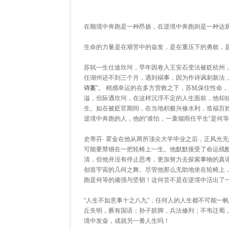
在顺境中奔跑是一种昂扬，在逆境中奔跑则是一种达
生命的力量是在艰苦中的奋发，是在重压下的勇敢，
苏轼一生仕途坎坷，早年因卷入王安石变法被贬杭州
任湖州还不到三个月，遇到祸事，因为作诗讽刺新法，
诗案
”。 稍感幸运的在多方营救之下，苏轼保住性命
溢，但际遇坎坷，在这样沉浮不定的人生面前，他却
生。如在被贬官期间，在当地积极兴修水利，造福百
逆境中奔跑的人，他的“谁怕，一蓑烟雨任平生”是何
史蒂芬· 霍金在他从两所顶尖大学毕业之后，正风光
可能要禁锢在一把轮椅上一生。他默默接受了命运残
清，但他并没有停止思考，更加努力去探索事物的真
创造宇宙的几何之舞。尽管他那么无助地坐在轮椅上
跑是何等的顽强与坚韧！这何尝不是在逆境中活出了
“人生不如意事十之八九”，任何人的人生都不可能一
丘失明，厥有国语；孙子膑脚，兵法修列；不韦迁蜀
境中发奋，成就另一番人生吗！