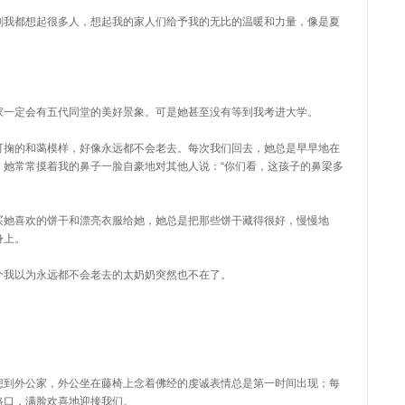
刻我都想起很多人，想起我的家人们给予我的无比的温暖和力量，像是夏
家一定会有五代同堂的美好景象。可是她甚至没有等到我考进大学。
可掬的和蔼模样，好像永远都不会老去。每次我们回去，她总是早早地在
。她常常摸着我的鼻子一脸自豪地对其他人说：“你们看，这孩子的鼻梁多
买她喜欢的饼干和漂亮衣服给她，她总是把那些饼干藏得很好，慢慢地
身上。
个我以为永远都不会老去的太奶奶突然也不在了。
想到外公家，外公坐在藤椅上念着佛经的虔诚表情总是第一时间出现；每
路口，满脸欢喜地迎接我们。