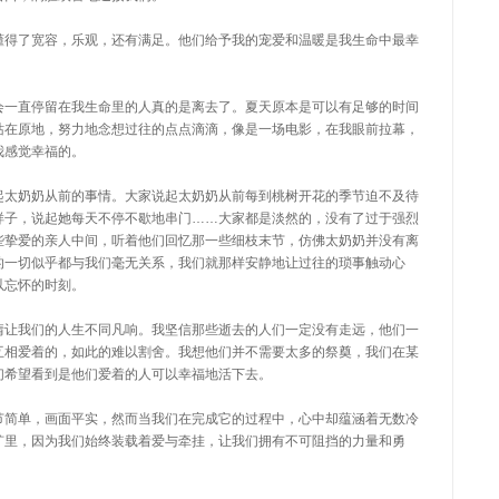
懂得了宽容，乐观，还有满足。他们给予我的宠爱和温暖是我生命中最幸
会一直停留在我生命里的人真的是离去了。夏天原本是可以有足够的时间
站在原地，努力地念想过往的点点滴滴，像是一场电影，在我眼前拉幕，
我感觉幸福的。
起太奶奶从前的事情。大家说起太奶奶从前每到桃树开花的季节迫不及待
样子，说起她每天不停不歇地串门……大家都是淡然的，没有了过于强烈
些挚爱的亲人中间，听着他们回忆那一些细枝末节，仿佛太奶奶并没有离
的一切似乎都与我们毫无关系，我们就那样安静地让过往的琐事触动心
以忘怀的时刻。
情让我们的人生不同凡响。我坚信那些逝去的人们一定没有走远，他们一
互相爱着的，如此的难以割舍。我想他们并不需要太多的祭奠，我们在某
们希望看到是他们爱着的人可以幸福地活下去。
节简单，画面平实，然而当我们在完成它的过程中，心中却蕴涵着无数冷
旷里，因为我们始终装载着爱与牵挂，让我们拥有不可阻挡的力量和勇