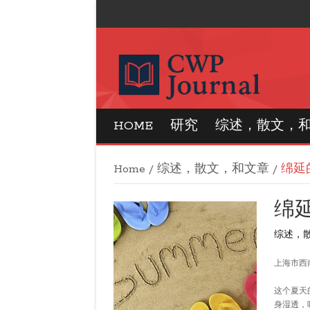
CWP Journal
HOME
研究
综述，散文，
Home
/
综述，散文，和文章
/
绵延
绵
综述，
上海市西
这个夏天
身湿透，