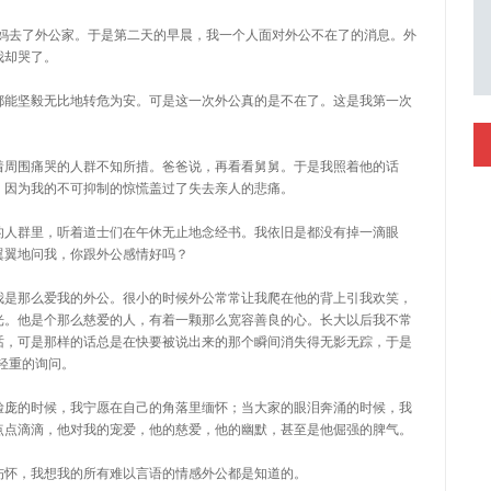
妈去了外公家。于是第二天的早晨，我一个人面对外公不在了的消息。外
我却哭了。
都能坚毅无比地转危为安。可是这一次外公真的是不在了。这是我第一次
着周围痛哭的人群不知所措。爸爸说，再看看舅舅。于是我照着他的话
，因为我的不可抑制的惊慌盖过了失去亲人的悲痛。
的人群里，听着道士们在午休无止地念经书。我依旧是都没有掉一滴眼
翼翼地问我，你跟外公感情好吗？
我是那么爱我的外公。很小的时候外公常常让我爬在他的背上引我欢笑，
光。他是个那么慈爱的人，有着一颗那么宽容善良的心。长大以后我不常
话，可是那样的话总是在快要被说出来的那个瞬间消失得无影无踪，于是
足轻重的询问。
脸庞的时候，我宁愿在自己的角落里缅怀；当大家的眼泪奔涌的时候，我
点点滴滴，他对我的宠爱，他的慈爱，他的幽默，甚至是他倔强的脾气。
伤怀，我想我的所有难以言语的情感外公都是知道的。