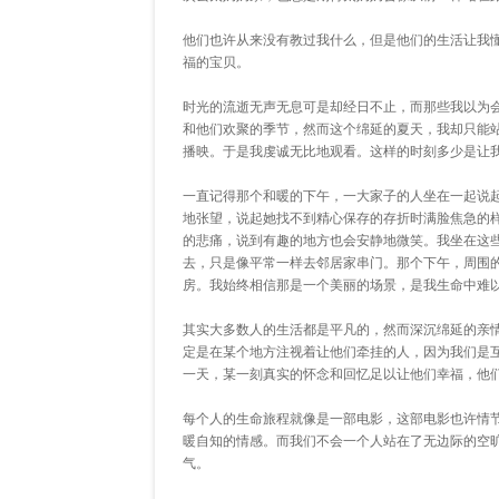
他们也许从来没有教过我什么，但是他们的生活让我
福的宝贝。
时光的流逝无声无息可是却经日不止，而那些我以为
和他们欢聚的季节，然而这个绵延的夏天，我却只能
播映。于是我虔诚无比地观看。这样的时刻多少是让
一直记得那个和暖的下午，一大家子的人坐在一起说
地张望，说起她找不到精心保存的存折时满脸焦急的
的悲痛，说到有趣的地方也会安静地微笑。我坐在这
去，只是像平常一样去邻居家串门。那个下午，周围
房。我始终相信那是一个美丽的场景，是我生命中难
其实大多数人的生活都是平凡的，然而深沉绵延的亲
定是在某个地方注视着让他们牵挂的人，因为我们是
一天，某一刻真实的怀念和回忆足以让他们幸福，他
每个人的生命旅程就像是一部电影，这部电影也许情
暖自知的情感。而我们不会一个人站在了无边际的空
气。