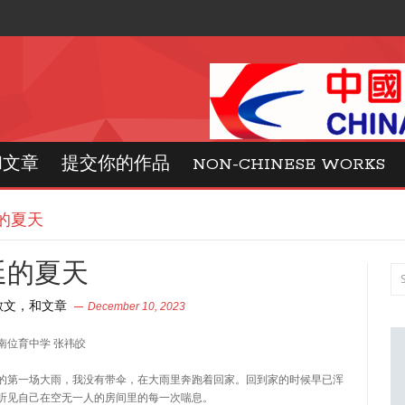
和文章
提交你的作品
NON-CHINESE WORKS
的夏天
延的夏天
散文，和文章
December 10, 2023
南位育中学 张祎皎
的第一场大雨，我没有带伞，在大雨里奔跑着回家。回到家的时候早已浑
听见自己在空无一人的房间里的每一次喘息。