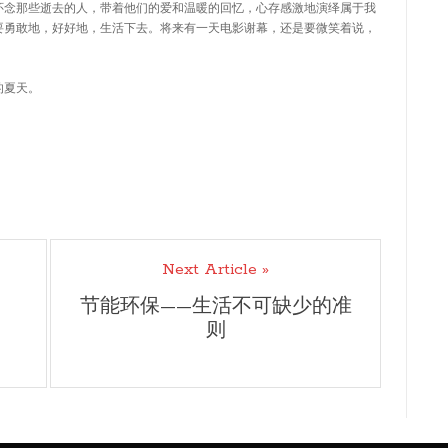
怀念那些逝去的人，带着他们的爱和温暖的回忆，心存感激地演绎属于我
要勇敢地，好好地，生活下去。将来有一天电影谢幕，还是要微笑着说，
的夏天。
Next Article »
节能环保——生活不可缺少的准
则