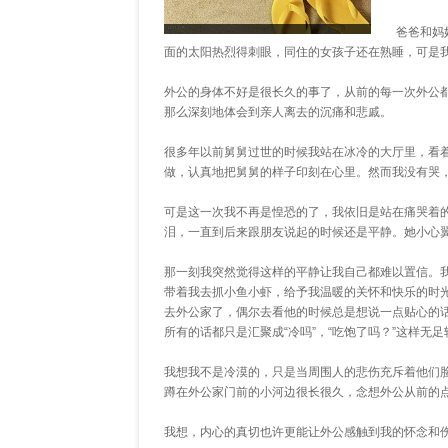
爸爸和妈
面的太阳热烈得刺眼，同住的女孩子还在熟睡，可是
外公的身体不好是很长久的事了，从前的每一次外公
那么深刻地体会到亲人离去的沉痛和悲戚。
很多年以前舅舅过世的时候我站在冰冷的大厅里，看
做，认真地把舅舅的样子印刻在心里。然而我没有哭
可是这一次我不再是惶恐的了，我依旧是站在痛哭着
泪，一直到后来跟朋友说起的时候还是平静。她小心
那一刻我突然觉得这样的平静让我自己都难以置信。
带着我去抓小鱼小虾，给予我温暖的关怀和快乐的时
去外公家了，偶尔去看他的时候总是想说一点贴心的
所有的话都只是汇聚成“冷吗”，“吃饱了吗？”这样无
我想我不是冷漠的，只是当周围人的悲伤充斥着他们
蹲在外公家门前的小河边很长很久，念想外公从前的
我想，内心的真切也许更能让外公感触到我的怀念和