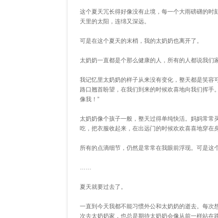
这个夏天冗长得好像没有止境，每一个大雨磅礴的时
天里的太阳，连绵又深远。
可是在这个夏天的末梢，我的太奶奶也离开了。
太奶奶一直都是个那么健康的人，所有的人都说我们
我记忆里太奶奶的样子从来没有变化，整天都是笑容
路口翘首盼望，在我们到来的时候欢喜地向我们挥手
像我！”
太奶奶像个孩子一般，整天过得单纯快活。妈妈常常
吃，把衣服收起来，在出远门的时候欢欢喜喜地穿在
所有的点滴细节，仍然是常常在我眼前浮现。可是这
……
夏天就要过去了。
一直到今天我都不能习惯外公和太奶奶的逝去。每次
次去太奶奶家，也总是期待太奶奶会像从前一样站在