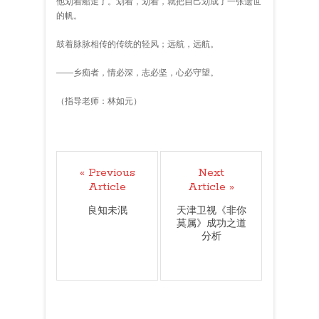
他划着船走了。划着，划着，就把自己划成了一张遗世
的帆。
鼓着脉脉相传的传统的轻风；远航，远航。
——乡痴者，情必深，志必坚，心必守望。
（指导老师：林如元）
« Previous
Next
Article
Article »
良知未泯
天津卫视《非你
莫属》成功之道
分析