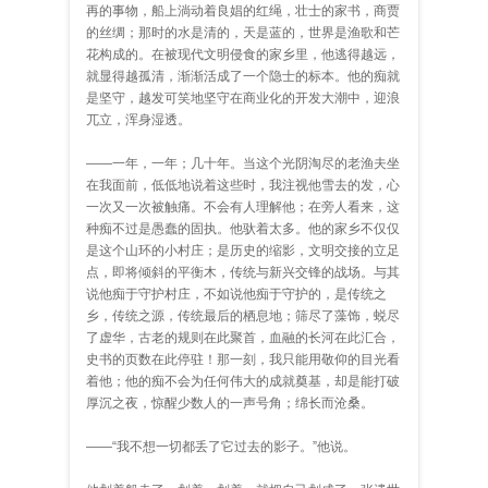
再的事物，船上淌动着良娼的红绳，壮士的家书，商贾
的丝绸；那时的水是清的，天是蓝的，世界是渔歌和芒
花构成的。在被现代文明侵食的家乡里，他逃得越远，
就显得越孤清，渐渐活成了一个隐士的标本。他的痴就
是坚守，越发可笑地坚守在商业化的开发大潮中，迎浪
兀立，浑身湿透。
——一年，一年；几十年。当这个光阴淘尽的老渔夫坐
在我面前，低低地说着这些时，我注视他雪去的发，心
一次又一次被触痛。不会有人理解他；在旁人看来，这
种痴不过是愚蠢的固执。他驮着太多。他的家乡不仅仅
是这个山环的小村庄；是历史的缩影，文明交接的立足
点，即将倾斜的平衡木，传统与新兴交锋的战场。与其
说他痴于守护村庄，不如说他痴于守护的，是传统之
乡，传统之源，传统最后的栖息地；筛尽了藻饰，蜕尽
了虚华，古老的规则在此聚首，血融的长河在此汇合，
史书的页数在此停驻！那一刻，我只能用敬仰的目光看
着他；他的痴不会为任何伟大的成就奠基，却是能打破
厚沉之夜，惊醒少数人的一声号角；绵长而沧桑。
——“我不想一切都丢了它过去的影子。”他说。