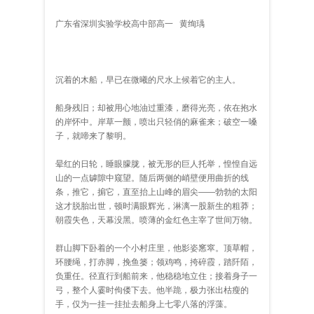
广东省深圳实验学校高中部高一 黄绚瑀
沉着的木船，早已在微曦的尺水上候着它的主人。
船身残旧；却被用心地油过重漆，磨得光亮，依在抱水
的岸怀中。岸草一颤，喷出只轻俏的麻雀来；破空一嗓
子，就啼来了黎明。
晕红的日轮，睡眼朦胧，被无形的巨人托举，惶惶自远
山的一点罅隙中窥望。随后两侧的峭壁便用曲折的线
条，推它，掮它，直至抬上山峰的眉尖——勃勃的太阳
这才脱胎出世，顿时满眼辉光，淋漓一股新生的粗莽；
朝霞失色，天幕没黑。喷薄的金红色主宰了世间万物。
群山脚下卧着的一个小村庄里，他影姿窸窣。顶草帽，
环腰绳，打赤脚，挽鱼篓；领鸡鸣，挎碎霞，踏阡陌，
负重任。径直行到船前来，他稳稳地立住；接着身子一
弓，整个人霎时佝偻下去。他半跪，极力张出枯瘦的
手，仅为一挂一挂扯去船身上七零八落的浮藻。