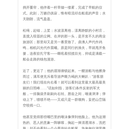
捣开覆帘，他伴着一杆旱烟一缕雾，完成了早航的仪
式。此刻，万籁仍俱寂，惟有暗流叩击船底的声音；水
天朗朗，流气盈盈。
松绳，起锚，上桨；水波漾离他，漾离静默的小村庄，
直搅入喧嚣的尘网。在岸的那一头，是开发不久的商业
旅游区；那里却又是另一番景致了。鼎沸人声代作鸡
鸣，相机闪光代作晨曦。原是同行的渔夫，早就甩开鱼
篓，连夜驻扎守客——嘶吼着招揽目光，抑或是满载一
船会走路的钱包漫游。
近了，更近了；他的眉渐缠锁起来。一艘游船与他擦身
而过，满耳便充斥着导游声嘶力竭的大喇叭：“游客朋
友们！我们现在向右看！就可以看到这里最大最高最美
丽的日照峰……”话如剑指，游客们条件反射的军犬
般，一排脑袋齐刷刷向右转。唇齿之间，唾液津津；弹
动上下，啧啧不绝——又或只是一群饿狗，妄把山峦隔
空咬残一口。
他甚至觉得那些嘴巴里的唾沫像弹到他脸上。他为这潮
热的、恶人的意象一阵哆嗦，掬起一捧清透湖水，洗把
脸；却不由看到一个小男孩站在船尾，急匆匆往湖里撒