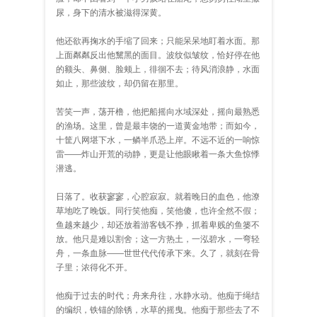
尿，身下的清水被滋得深黄。
他还欲再掬水的手缩了回来；只能呆呆地盯着水面。那
上面粼粼反出他黧黑的面目。波纹似皱纹，恰好停在他
的额头、鼻侧、脸颊上，徘徊不去；待风消浪静，水面
如止，那些波纹，却仍留在那里。
苦笑一声，荡开橹，他把船摇向水域深处，摇向最熟悉
的渔场。这里，曾是最丰饶的一道黄金地带；而如今，
十筐八网堪下水，一鳞半爪恐上岸。不远不近的一响惊
雷——炸山开荒的动静，更是让他眼瞅着一条大鱼惊悸
潜逃。
日落了。收获寥寥，心腔寂寂。就着晚日的血色，他潦
草地吃了晚饭。同行笑他痴，笑他傻，也许全然不假；
鱼越来越少，却还放着游客钱不挣，抓着卑贱的鱼篓不
放。他只是难以割舍；这一方热土，一泓碧水，一弯轻
舟，一条血脉——世世代代传承下来。久了，就刻在骨
子里；浓得化不开。
他痴于过去的时代；舟来舟往，水静水动。他痴于绳结
的编织，铁锚的除锈，水草的摇曳。他痴于那些去了不